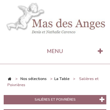
MENU
>
Nos sélections
>
La Table
>
Salières et
Poivrières
SALIÈRES ET POIVRIÈRES