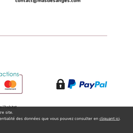
contact@masdesanges.com
e site.
fidentialité des données que vous pouvez consulter en
cliquant ici
.