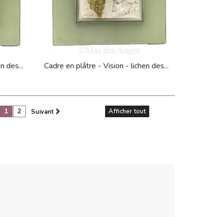
n des...
Cadre en plâtre - Vision - lichen des...
1
2
Afficher tout
Suivant