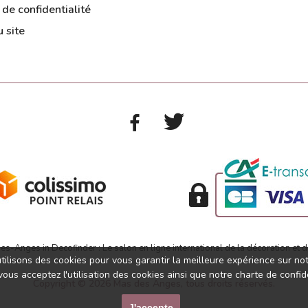
 de confidentialité
 site
tilisons des cookies pour vous garantir la meilleure expérience sur notr
 vous acceptez l'utilisation des cookies ainsi que notre charte de con
Copyright © 2026 Mas des Anges, tous droits réservés.
J'accepte