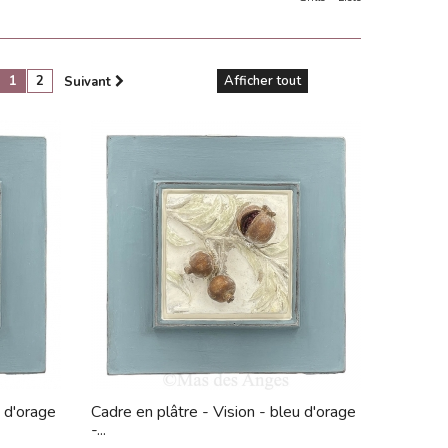
1
2
Afficher tout
Suivant
u d'orage
Cadre en plâtre - Vision - bleu d'orage
-...