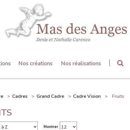
tions
Nos créations
Nos réalisations
re
>
Cadres
>
Grand Cadre
>
Cadre Vision
>
Fruits
ITS
Montrer