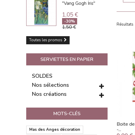
"Vang Gogh Iris"
1,05 €
-30%
Résultats 
1,50 €
Toutes les promos
SERVIETTES EN PAPIER
SOLDES
Nos sélections
Nos créations
MOTS-CLÉS
Boite de 
-...
Mas des Anges décoration