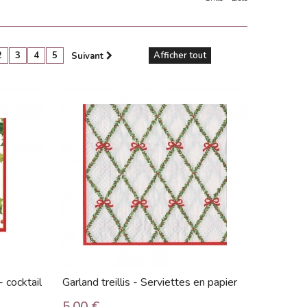
2
3
4
5
Afficher tout
Suivant
- cocktail
Garland treillis - Serviettes en papier
5,00 €