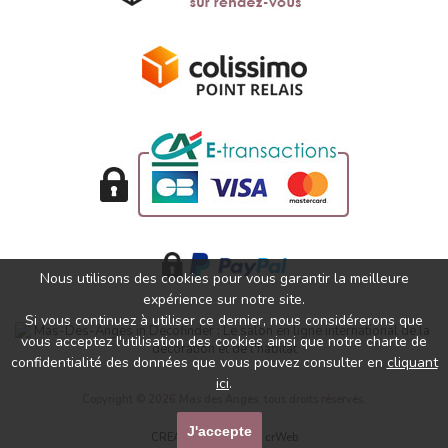
Nous utilisons des cookies pour vous garantir la meilleure
expérience sur notre site.
Si vous continuez à utiliser ce dernier, nous considérerons que
vous acceptez l'utilisation des cookies ainsi que notre charte de
confidentialité des données que vous pouvez consulter en
cliquant
ici
.
Copyright © 2026 Mas des Anges, tous droits réservés.
J'accepte
CREATION SITE WEB
crWeb