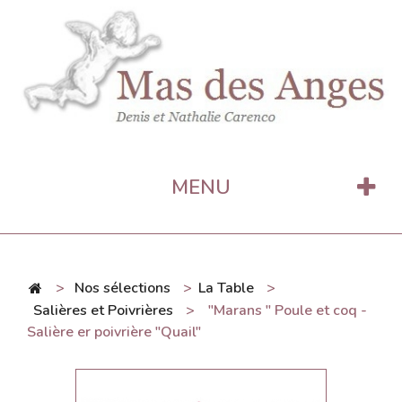
MENU
>
Nos sélections
>
La Table
>
Salières et Poivrières
>
"Marans " Poule et coq -
Salière er poivrière "Quail"