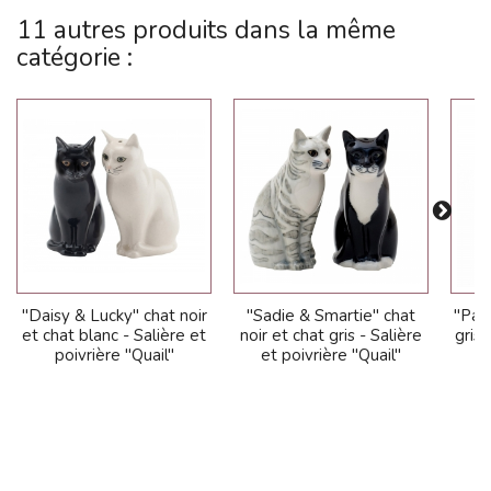
11 autres produits dans la même
catégorie :
"Daisy & Lucky" chat noir
"Sadie & Smartie" chat
"Pat
et chat blanc - Salière et
noir et chat gris - Salière
gris 
poivrière "Quail"
et poivrière "Quail"
e