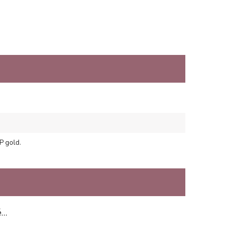
IP gold.
é…