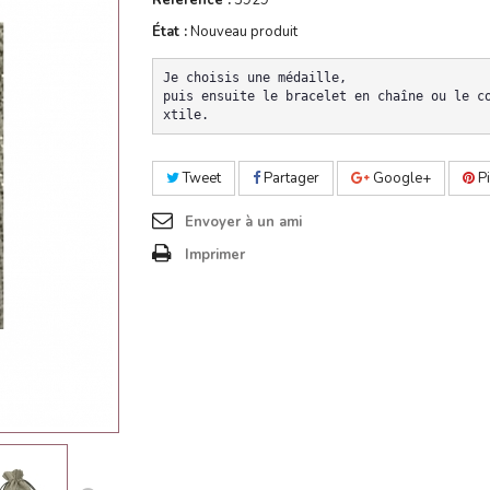
Référence :
3929
État :
Nouveau produit
Je choisis une médaille,
puis ensuite le bracelet en chaîne ou le c
xtile.
Tweet
Partager
Google+
Pi
Envoyer à un ami
Imprimer