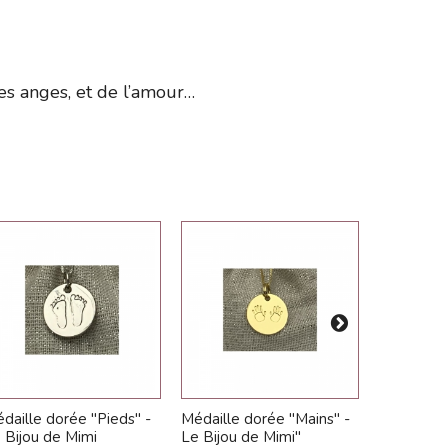
es anges, et de l’amour…
daille dorée "Pieds" -
Médaille dorée "Mains" -
Médaille 
 Bijou de Mimi
Le Bijou de Mimi"
étoile" - 