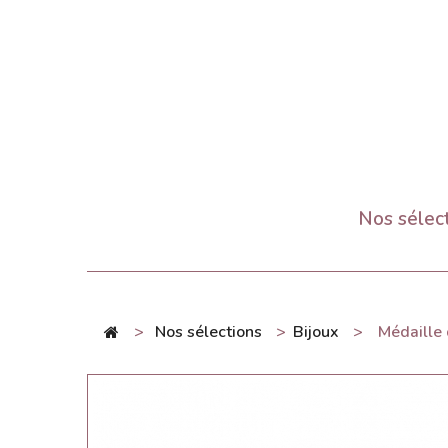
Nos sélec
>
Nos sélections
>
Bijoux
>
Médaille 