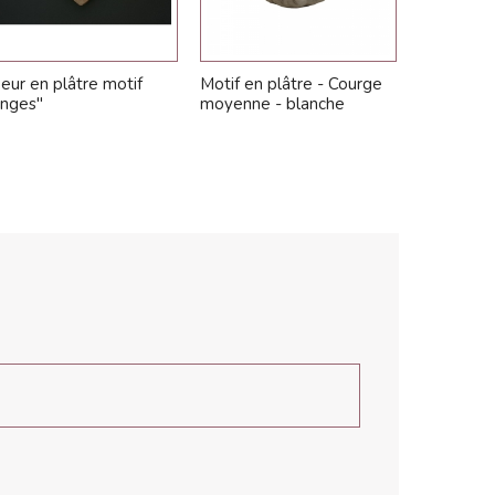
eur en plâtre motif
Motif en plâtre - Courge
Motif en p
nges"
moyenne - blanche
Coloquint
blanche