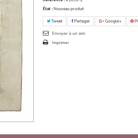
Référence :
#1092-2
État :
Nouveau produit
Tweet
Partager
Google+
Pi
Envoyer à un ami
Imprimer