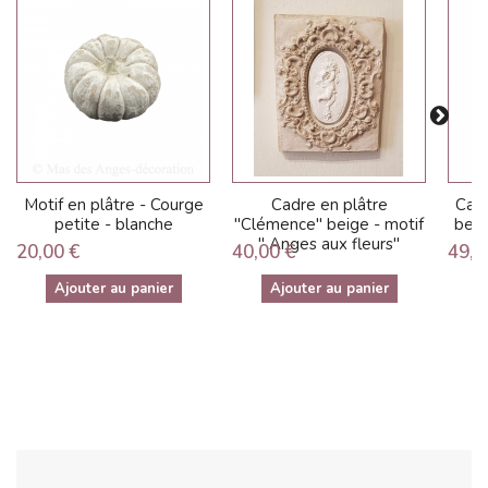
Motif en plâtre - Courge
Cadre en plâtre
Cadr
petite - blanche
"Clémence" beige - motif
beige
" Anges aux fleurs"
20,00 €
40,00 €
49,0
Ajouter au panier
Ajouter au panier